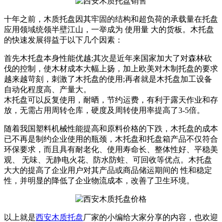
十年之前，木质托盘因其牢固的结构和超负荷的承载量在托盘
应用领域统领半壁江山，一举成为 使用量 大的货板。木托盘
的快速发展得益于以下几个因素：
首先木托盘本身性能优越;其次是近年来国家加大了对森林砍
伐的控制，使木材成本大幅上扬，加上欧美对木制托盘的要求
越来越苛刻，刺激了木托盘的使用;再者就是木托盘加工设备
自动化程度高、产量大。
木托盘可以反复使用，耐晒，节约运费，有利于露天作业和存
放，无需占用周转仓库，硬度及周转使用率提高了3-5倍。
随着我国塑料机械性能提高和原料价格的下跌，木托盘的成本
已不再是制约企业使用的瓶颈，木托盘和托盘箱产品不仅符合
环保要求，而且具有耐老化、使用寿命长、整体性好、平稳美
观、 无味、无静电火花、防水防蛀、可回收等优点。木托盘
大大的提高了企业用户对其产品或商品储运期间的 性和稳定
性，并明显的降低了企业物流成本，改善了卫生环境。
以上就是
西安木质托盘
厂家的小编给大家分享的内容，也欢迎