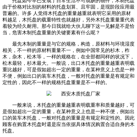
托盘如今早已变成了日常生活不可或缺的物件，木制托盘
由于价格对比别的材料的托盘划算、且牢固，是现阶段应用最
普遍的。许多 人觉得木托盘的重量越重就表明它采用的原材
料越足，木托盘的载重特性也就越好，另外木托盘重量重代表
着较为经久耐用。那今日我就给大伙儿聊下这一见解是不是恰
当，危害木制托盘重量的关键要素有什么呢？
最先木制的重量是与它的规格，构造，原材料与环境湿度
相关，不一样的原材料重量不一，例如中国常见的杉木，柞
木，杂木，松木等，一样的规格在，在全部都同样的状况下，
松木最轻，杉木最大。一般说，出口木托盘的重量越重表明载
重比越好，可是假如超出一定的重量，在某种意义上也是一种
不便，例如出口的装车木托盘，一般对托盘的重量是有规定和
定性的，因此不一样的规格托盘重量是不一样的。
一般来说，木托盘的重量越重表明载重率和质量越好，可
是假如超出一定的重量，在某种意义上也是一种不便，例如出
口的装车木托盘，一般对托盘的重量是有规定和定性的。因此
顾客在购置木托盘时還是应当依据具体情况购置合适自身的木
托盘。